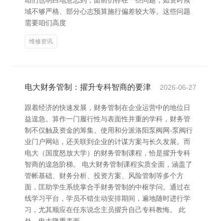
咱们也明白地意志到，面前仍存在一些问题，如资时候
域不够严格、部分心志预算施行偏差较大等。这些问题
需要咱们高度
维修资讯
电大财务管制：擢升专科智商的要津
2026-06-27
跟着经济的快速发展，财务管制在企业运营中的地位日
益遑急。算作一门履行性与表面性并重的学科，财务管
制不仅触及资金的筹集、使用和分派洛阳泵阀网-泵阀行
业门户网站，还关联到企业的计谋方案与长久发展。而
电大（国度怒放大学）的财务管制课程，恰是擢升专科
智商的遑急阶梯。 电大财务管制课程实质全面，涵盖了
管帐基础、财务分析、投资方案、风险管制等多个方
面，匡助学生系统掌合手财务管制的中枢学问。通过在
线学习平台，学员不错生动安排期间，遍地随时进行学
习，尤其顺应在任东说念主员擢升自己专科教悔。 此