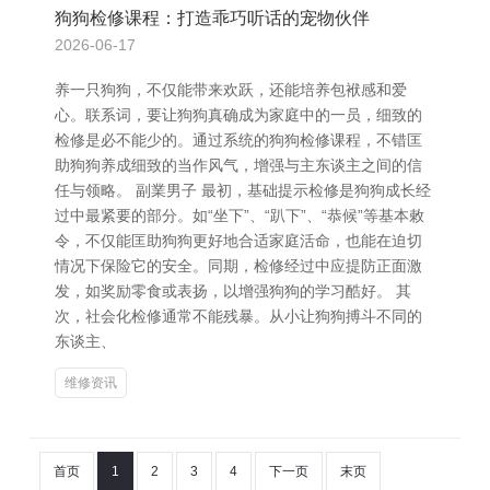
狗狗检修课程：打造乖巧听话的宠物伙伴
2026-06-17
养一只狗狗，不仅能带来欢跃，还能培养包袱感和爱
心。联系词，要让狗狗真确成为家庭中的一员，细致的
检修是必不能少的。通过系统的狗狗检修课程，不错匡
助狗狗养成细致的当作风气，增强与主东谈主之间的信
任与领略。 副業男子 最初，基础提示检修是狗狗成长经
过中最紧要的部分。如“坐下”、“趴下”、“恭候”等基本敕
令，不仅能匡助狗狗更好地合适家庭活命，也能在迫切
情况下保险它的安全。同期，检修经过中应提防正面激
发，如奖励零食或表扬，以增强狗狗的学习酷好。 其
次，社会化检修通常不能残暴。从小让狗狗搏斗不同的
东谈主、
维修资讯
首页
1
2
3
4
下一页
末页