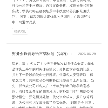
（SEO）、外交媒体营销、本色营销、数据分析与用户
行径分析等中枢模块。通过案例分析、模拟操作和容貌
实战，学员约略在确实场景中掌执营销器具的诳骗技
巧。 同期，课程强调计谋优化的贫困性。在教训经过
中，勾通学员从
维修资讯
财务会议诱导语言稿标题（以内）：
2026-06-29
诸君共事： 各人好！今天召开这次财务使命会议，概念
是转头上半年的财务使命情况，分析面前存在的问题，
并对下一阶段的使命进行部署。但愿各人安适听取、积
极念念考，共同推动公司财务处治使命再上新台阶。 当
先，我代表公司对各人在上半年所付出的烦嚣暗意感
谢。濒临复杂多变的阛阓环境，财务部门牢牢围绕公司
预计概念，强化预算处治、优化资金成立、擢升核算后
果，为公司相识发展提供了坚实保险。 副業男子 同期，