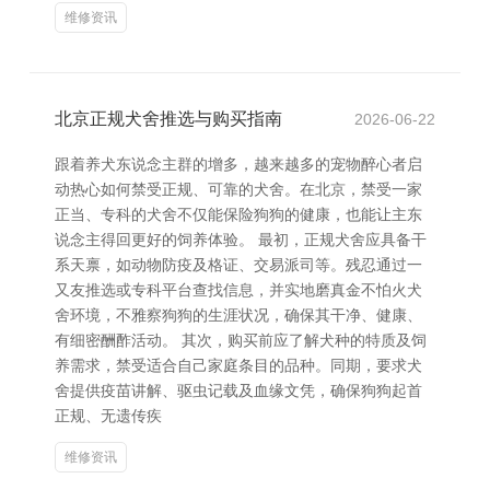
维修资讯
北京正规犬舍推选与购买指南
2026-06-22
跟着养犬东说念主群的增多，越来越多的宠物醉心者启
动热心如何禁受正规、可靠的犬舍。在北京，禁受一家
正当、专科的犬舍不仅能保险狗狗的健康，也能让主东
说念主得回更好的饲养体验。 最初，正规犬舍应具备干
系天禀，如动物防疫及格证、交易派司等。残忍通过一
又友推选或专科平台查找信息，并实地磨真金不怕火犬
舍环境，不雅察狗狗的生涯状况，确保其干净、健康、
有细密酬酢活动。 其次，购买前应了解犬种的特质及饲
养需求，禁受适合自己家庭条目的品种。同期，要求犬
舍提供疫苗讲解、驱虫记载及血缘文凭，确保狗狗起首
正规、无遗传疾
维修资讯