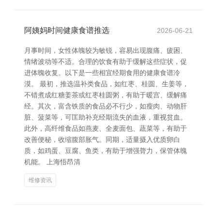
阿姨妈时间健康食谱推选
2026-06-21
月事时间，女性体魄较为敏锐，容易出现腹痛、疲困、
情绪波动等不适。合理的饮食有助于缓解这些症状，促
进体魄收复。以下是一些相宜经期食用的健康食谱冷
漠。 最初，推选温补类食品，如红枣、桂圆、生姜等，
不错煮成红糖姜茶或红枣桂圆粥，有助于暖宫、缓解痛
经。其次，富含铁质的食品必不行少，如瘦肉、动物肝
脏、菠菜等，可匡助补充经期流失的血液，重视贫血。
此外，高纤维食品如燕麦、全麦面包、蔬菜等，有助于
改善便秘，收缩腹部胀气。同期，适量摄入优质卵白
质，如鸡蛋、豆腐、鱼类，有助于增强膂力，保管体魄
机能。 上海悟昂清
维修资讯