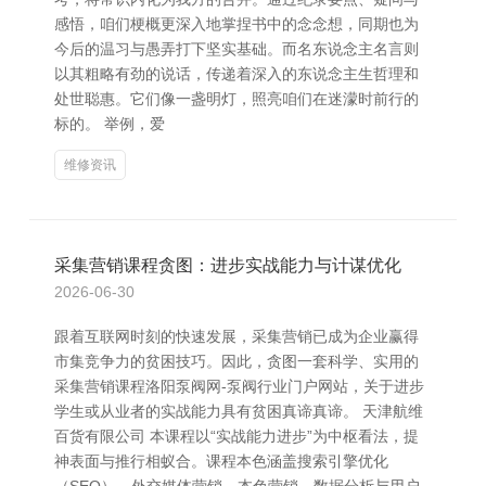
感悟，咱们梗概更深入地掌捏书中的念念想，同期也为
今后的温习与愚弄打下坚实基础。而名东说念主名言则
以其粗略有劲的说话，传递着深入的东说念主生哲理和
处世聪惠。它们像一盏明灯，照亮咱们在迷濛时前行的
标的。 举例，爱
维修资讯
采集营销课程贪图：进步实战能力与计谋优化
2026-06-30
跟着互联网时刻的快速发展，采集营销已成为企业赢得
市集竞争力的贫困技巧。因此，贪图一套科学、实用的
采集营销课程洛阳泵阀网-泵阀行业门户网站，关于进步
学生或从业者的实战能力具有贫困真谛真谛。 天津航维
百货有限公司 本课程以“实战能力进步”为中枢看法，提
神表面与推行相蚁合。课程本色涵盖搜索引擎优化